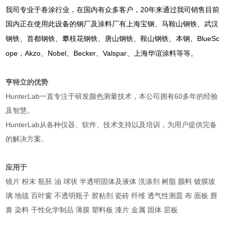
20
我司专业于卷涂行业，在国内有众多客户，
年来通过我司销售目前
国内正在使用此设备的钢厂及涂料厂有上海宝钢、马鞍山钢铁、武汉
BlueSc
钢铁、首都钢铁、攀枝花钢铁、唐山钢铁、鞍山钢铁、本钢、
ope
Akzo
Nobel
Becker
Valspar
，
、
、
、
、上海华谊涂料等等。
亨特立的优势
HunterLab一直专注于研发颜色测量技术，本公司拥有60多年的经验
及智慧。
HunterLab从各种仪器、软件、技术支持以及培训，为用户提供完备
的解决方案。
应用于
镜片 粉末 瓶胚 油 球状 半透明固体及液体 洗涤剂 树脂 颜料 镀膜玻
璃 地毯 百叶窗 不透明瓶子 胶粘剂 瓷砖 纤维 透气性测皿 布 面板 唇
膏 染料 干性化学制品 薄膜 塑料板 漆片 金属 固体 层板