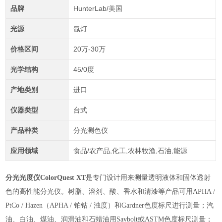
品牌
HunterLab/美国
光源
氙灯
价格区间
20万-30万
光学结构
45/0度
产地类别
进口
仪器类型
台式
产品种类
分光测色仪
应用领域
食品/农产品,化工,农林牧渔,石油,能源
分光光度仪
ColorQuest XT
是专门设计用来测量透明液体和固体透射
色的高性能分光仪。树脂、溶剂、酸、香水和清漆等产品可用APHA /
PtCo / Hazen（APHA / 铂钴 / 浊度）和Gardner色度标尺进行测量；汽
油、白油、煤油、润滑油和石蜡油用Saybolt或ASTM色度标尺测量；