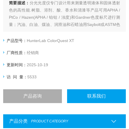
简要描述：
分光光度仪专门设计用来测量透明液体和固体透射
色的高性能.树脂、溶剂、酸、香水和清漆等产品可用APHA /
PtCo / Hazen(APHA / 铂钴 / 浊度)和Gardner色度标尺进行测
量；汽油、白油、煤油、润滑油和石蜡油用Saybolt或ASTM色
度标尺测量； 啤酒用ASBC或EBC标尺测量，废水中的染料可
用ADMI标尺精确测量。
产品型号：
HunterLab ColorQuest XT
厂商性质：
经销商
更新时间：
2025-10-19
访 问 量：
5533
产品咨询
联系我们
产品分类
PRODUCT CATEGORY