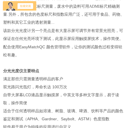
啤酒用ASBC或EBC标尺测量，废水中的染料可用ADMI标尺精确测
量.另外，所包含的色度标尺和指数应用广泛，还可用于食品、药物、
塑料和其它工业的透射测量...
该款分光光度计另一个亮点是
有大显示屏可调节并有背景光照亮，可
保证在任何光亮环境下测试，此显示屏应用触摸屏技术，操作简便。
配合使用EasyMatchQC 颜色管理软件，让你的测试颜色过程变得轻
松有趣。
分光光度仪
主要特点
满足那些只需测量透明样品的客户
双光路闪光氙灯，寿命长达 100万次
自带大屏幕LCD液晶显示触摸屏，中英文等多种文字显示，易于读
取，操作简便
适合于任何透明样品如溶液、树脂、玻璃、啤酒、饮料等产品的颜色
鉴定和测试（APHA、Gardner、Saybolt、ASTM）色度指数
软件易于用户为特殊的应用进行自定义