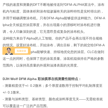
产线的速度和测量的DFT不断地被传送到*DFM-ALPHA算法中。涂布
机内与粘度、固体体积和涂布辊渗漏有关的涂料特性是实时得出的，
并用于精确调整涂布机。只有DFM-Alpha能够提供这种能力。DFM-A
lpha全天候监控涂层厚度，并在出现最小的漂移时对涂布机进行微
调，令人印象深刻的是，它无需昂贵或复杂的涂布机头。
这种能力来自于Alpha的人工智能。你的产品不会再出现不符合规格
的情况。设置好涂布机，开始涂布，调出目标，剩下的就交给DFM-A
lpha来做。DFM-Alpha能够快速、持续地优化您的涂层。CLC在做到
这一点的同时，也保障了您的涂装质量。涂装机辊保持在严格的参数
范围内，以保持高质量的外观和油漆表面的光滑度。
DJH Wolf DFM Alpha 彩涂膜厚在线测量
性能特点：
- 测量精度优于+/- 0.2微米；多个厚度读数用于控制平均轧制厚度至
+/- 0.1微米。
- 测量与涂料类型、基材类型、颜色或涂料厚度无关——无需校准就
可以覆盖这一广泛的产品范围。