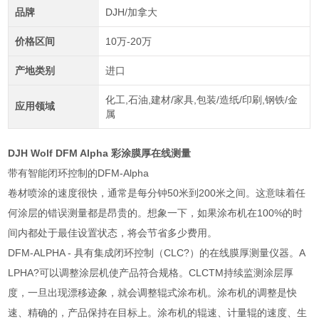
品牌
DJH/加拿大
价格区间
10万-20万
产地类别
进口
化工,石油,建材/家具,包装/造纸/印刷,钢铁/金
应用领域
属
DJH Wolf DFM Alpha 彩涂膜厚在线测量
带有智能闭环控制的DFM-Alpha
卷材喷涂的速度很快，通常是每分钟50米到200米之间。这意味着任
何涂层的错误测量都是昂贵的。想象一下，如果涂布机在100%的时
间内都处于最佳设置状态，将会节省多少费用。
DFM-ALPHA - 具有集成闭环控制（CLC?）的在线膜厚测量仪器。A
LPHA?可以调整涂层机使产品符合规格。CLCTM持续监测涂层厚
度，一旦出现漂移迹象，就会调整辊式涂布机。涂布机的调整是快
速、精确的，产品保持在目标上。涂布机的辊速、计量辊的速度、生