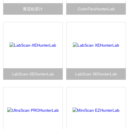
番茄粘度计
ColorFlexHunterLab
LabScan-XEHunterLab
LabScan XEHunterLab