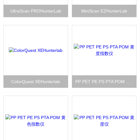
UltraScan PROHunterLab
MiniScan EZHunterLab
ColorQuest XEHunterlab
PP PET PE PS PTA POM 黄度指数仪