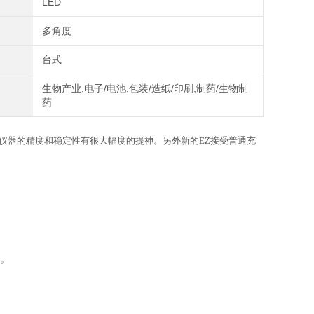
LED
多角度
台式
生物产业,电子/电池,包装/造纸/印刷,制药/生物制
药
样使得仪器的精度和稳定性有很大幅度的提神。另外新的EZ接受普通充
°。