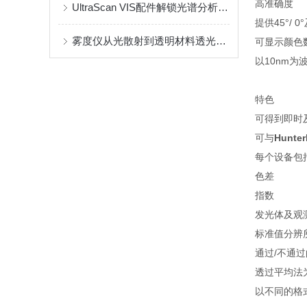
高准确度
UltraScan VIS配件解锁光谱分析的无限可能
提供45°/
雾度仪从光散射到透明材料透光质量的数字化解码
可显示颜色
以10nm为
特色
可得到即时
可与
Hunter
每个设备包
色差
指数
发光体及观
标准值分辨
通过/不通
透过平均法
以不同的格