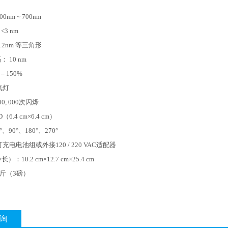
nm ~ 700nm
3 nm
2nm 等三角形
 10 nm
– 150%
氙灯
0, 000次闪烁
6.4 cm×6.4 cm）
、90°、180°、270°
充电电池组或外接120 / 220 VAC适配器
：10.2 cm×12.7 cm×25.4 cm
 公斤（3磅）
询