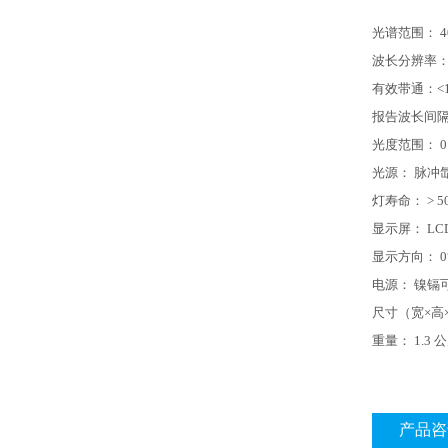
光谱范围： 400
波长分辨率：<
有效带通：<1
报告波长间隔：
光度范围： 0 
光源： 脉冲
灯寿命： > 50
显示屏： LCD（
显示方向： 0°
电源： 镍镉可
尺寸（宽×高×长）
重量： 1.3
产品咨