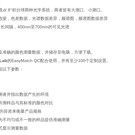
 0°及d/ 8°积分球两种光学系统，两者皆有大测口、小测口。
数据，色差数据，光谱数据差异，频谱图，频谱图数据差异
波长间隔，400nm至700nm的可见光谱
及准确的颜色测量数据，并储存至电脑，方便下载。
Lab
的EasyMatch QC配合使用，并有至少100个定制设置。
括以下参数：
测者并指出数据产生的环境
所测样品与其标准的颜色对比
过的容差来衡量产品规格
为不均匀或不一致的样品提供准确测量
式显示测量数据