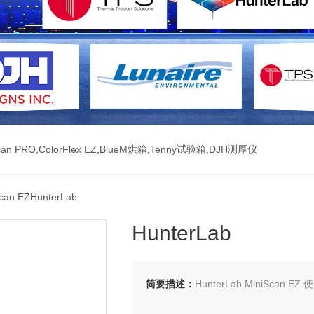
can PRO
,
ColorFlex EZ
,
BlueM烘箱
,
Tenny试验箱
,
DJH测厚仪
can EZHunterLab
HunterLab
简要描述：
HunterLab MiniScan E