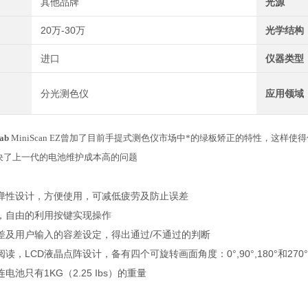
其他品牌
光源
20万-30万
光学结构
进口
仪器类型
分光测色仪
应用领域
ab
MiniScan EZ曾加了目前手提式测色仪市场中*的绿板矫正的特性，这
决了上一代的电池维护成本高的问题
弹性设计，方便使用，可减低疲劳及防止误差
，自由的利用按键实现操作
差及用户输入的容差设定，得出通过/不通过的判断
读，LCD液晶点阵设计，备有四个可旋转画面角度：0°,90°,180°和270
电池只有1KG（2.25 Ibs）的重量