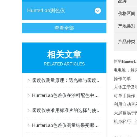
品牌
HunterLab测色仪
价格区间
产地类别
查看全部
产品种类
相关文章
新的
HunterL
RELATED ARTICLES
电电池 ，解
操作简单
雾度仪测量原理：透光率与雾度的关系
人体工学及
HunterLab色差仪在涂料配色中的实操应用
可单手操作
利用自动容
雾度仪校准用标准片的选择与使用规范
大屏幕易于阅
机身轻巧，连
HunterLab色差仪测量结果受哪些因素影响？