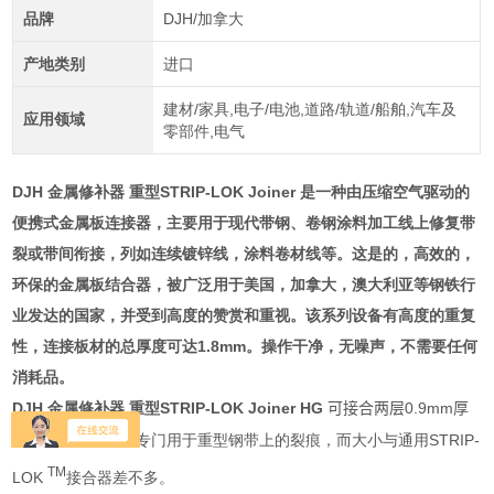
品牌
DJH/加拿大
产地类别
进口
建材/家具,电子/电池,道路/轨道/船舶,汽车及
应用领域
零部件,电气
DJH 金属修补器 重型
STRIP-LOK Joiner 是一种由压缩空气驱动的
便携式金属板连接器，主要用于现代带钢、卷钢涂料加工线上修复带
裂或带间衔接，列如连续镀锌线，涂料卷材线等。这是的，高效的，
环保的金属板结合器，被广泛用于美国，加拿大，澳大利亚等钢铁行
业发达的国家，并受到高度的赞赏和重视。该系列设备有高度的重复
性，连接板材的总厚度可达1.8mm。操作干净，无噪声，不需要任何
消耗品。
DJH 金属修补器 重型
STRIP-LOK Joiner HG
0.9mm
可接合两层
厚
STRIP-
的软铁。该款
设备专门用于重型钢带上的裂痕，而大小与通用
TM
LOK
接合器差不多。