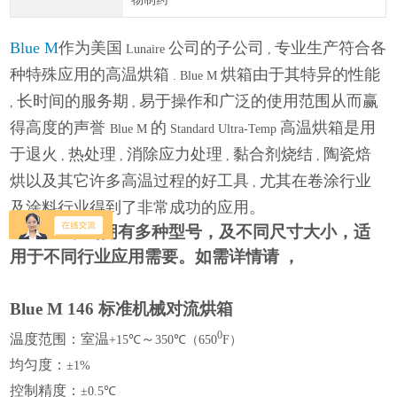
Blue M
作为美国
公司的子公司
专业生产符合各
Lunaire
,
种特殊应用的高温烘箱
烘箱由于其特异的性能
. Blue M
长时间的服务期
易于操作和广泛的使用范围从而赢
,
,
得高度的声誉
的
高温烘箱是用
Blue M
Standard Ultra-Temp
于退火
热处理
消除应力处理
黏合剂烧结
陶瓷焙
,
,
,
,
烘以及其它许多高温过程的好工具
尤其在卷涂行业
,
及涂料行业得到了非常成功的应用。
Blue M
系列拥有多种型号，及不同尺寸大小，适
用于不同行业应用需要。如需详情请
，
Blue M 146
标准机械对流烘箱
0
温度范围：室温
～
+15℃
350℃（650
F）
均匀度：
±1%
控制精度：
±0.5℃