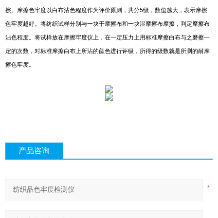
擦。摩擦色牢度以白布沾色程度作为评价原则，共分5级，数值越大，表示摩擦
色牢度越好。将纺织试样分别与一块干摩擦布和一块湿摩擦布摩擦，判定摩擦布
沾色程度。将试样放在摩擦牢度仪上，在一定压力上用标准摩擦白布与之磨擦一
定的次数，对标准摩擦白布上所沾的颜色进行评级，所得的级数就是所测的耐摩
擦色牢度。
产品咨询