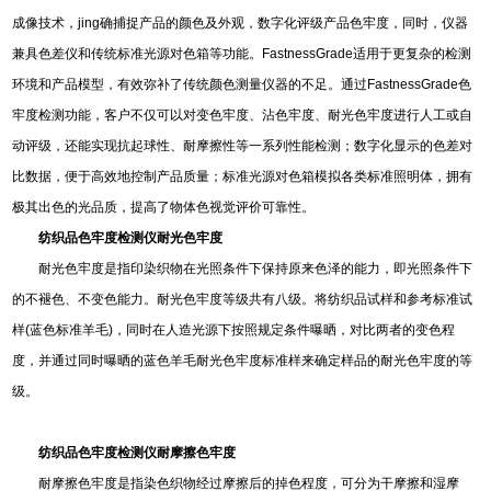
成像技术，jing确捕捉产品的颜色及外观，数字化评级产品色牢度，同时，仪器
兼具色差仪和传统标准光源对色箱等功能。FastnessGrade适用于更复杂的检测
环境和产品模型，有效弥补了传统颜色测量仪器的不足。通过FastnessGrade色
牢度检测功能，客户不仅可以对变色牢度、沾色牢度、耐光色牢度进行人工或自
动评级，还能实现抗起球性、耐摩擦性等一系列性能检测；数字化显示的色差对
比数据，便于高效地控制产品质量；标准光源对色箱模拟各类标准照明体，拥有
极其出色的光品质，提高了物体色视觉评价可靠性。
纺织品色牢度检测仪
耐光色牢度
耐光色牢度是指印染织物在光照条件下保持原来色泽的能力，即光照条件下
的不褪色、不变色能力。耐光色牢度等级共有八级。将纺织品试样和参考标准试
样(蓝色标准羊毛)，同时在人造光源下按照规定条件曝晒，对比两者的变色程
度，并通过同时曝晒的蓝色羊毛耐光色牢度标准样来确定样品的耐光色牢度的等
级。
纺织品色牢度检测仪
耐摩擦色牢度
耐摩擦色牢度是指染色织物经过摩擦后的掉色程度，可分为干摩擦和湿摩