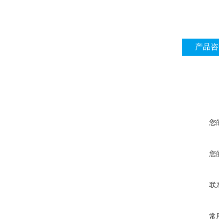
产品咨
您
您
联
常