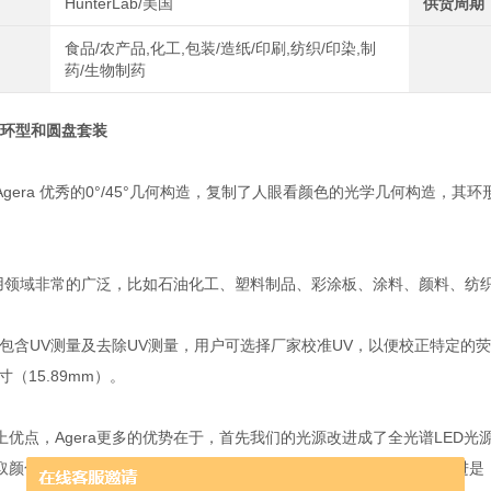
HunterLab/美国
供货周期
食品/农产品,化工,包装/造纸/印刷,纺织/印染,制
药/生物制药
ab 环型和圆盘套装
Lab Agera 优秀的0°/45°几何构造，复制了人眼看颜色的光学几何
的应用领域非常的广泛，比如石油化工、塑料制品、彩涂板、涂料、颜料、纺
包含UV测量及去除UV测量，用户可选择厂家校准UV，以便校正特定的荧光标
寸（15.89mm）。
上优点，Agera更多的优势在于，首先我们的光源改进成了全光谱LED光
取颜色数据会非常稳定，也就是我们常说的仪器重复性。其次大的改进是，