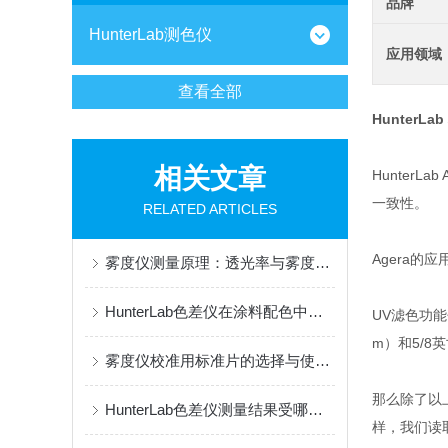
品牌
HunterLab测色仪
应用领域
查看全部
HunterL
相关文章
Hunter
一致性。
RELATED ARTICLES
Agera
雾度仪测量原理：透光率与雾度的关系
HunterLab色差仪在涂料配色中的实操应用
UV滤色功能
m）和5/8英
雾度仪校准用标准片的选择与使用规范
那么除了以
HunterLab色差仪测量结果受哪些因素影响？
样，我们读