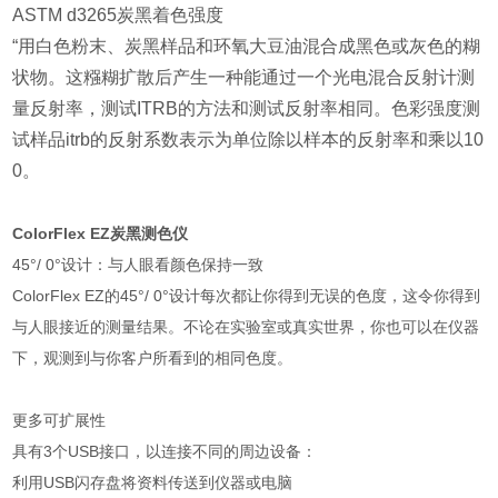
ASTM d3265
炭黑着色强度
“用白色粉末、炭黑样品和环氧大豆油混合成黑色或灰色的糊
状物。这糨糊扩散后产生一种能通过一个光电混合反射计测
量反射率，测试ITRB的方法和测试反射率相同。色彩强度测
试样品itrb的反射系数表示为单位除以样本的反射率和乘以10
0。
ColorFlex EZ炭黑测色仪
45°/ 0°设计：与人眼看颜色保持一致
ColorFlex EZ的45°/ 0°设计每次都让你得到无误的色度，这令你得到
与人眼接近的测量结果。不论在实验室或真实世界，你也可以在仪器
下，观测到与你客户所看到的相同色度。
更多可扩展性
具有3个USB接口，以连接不同的周边设备：
利用USB闪存盘将资料传送到仪器或电脑