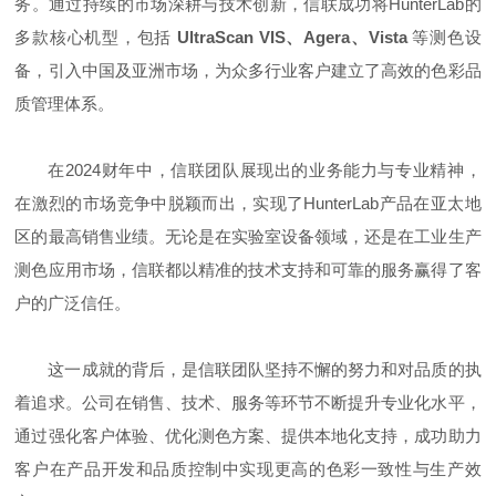
务。通过持续的市场深耕与技术创新，信联成功将HunterLab的
多款核心机型，包括
UltraScan VIS、Agera、Vista
等测色设
备，引入中国及亚洲市场，为众多行业客户建立了高效的色彩品
质管理体系。
在2024财年中，信联团队展现出的业务能力与专业精神，
在激烈的市场竞争中脱颖而出，实现了HunterLab产品在亚太地
区的最高销售业绩。无论是在实验室设备领域，还是在工业生产
测色应用市场，信联都以精准的技术支持和可靠的服务赢得了客
户的广泛信任。
这一成就的背后，是信联团队坚持不懈的努力和对品质的执
着追求。公司在销售、技术、服务等环节不断提升专业化水平，
通过强化客户体验、优化测色方案、提供本地化支持，成功助力
客户在产品开发和品质控制中实现更高的色彩一致性与生产效