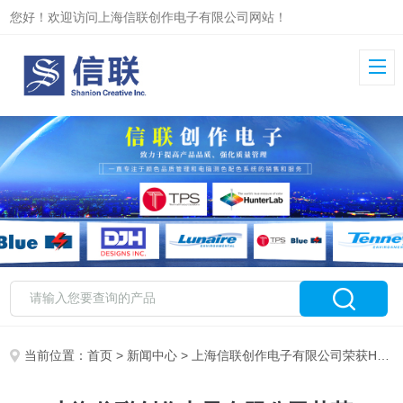
您好！欢迎访问上海信联创作电子有限公司网站！
当前位置：
首页
>
新闻中心
> 上海信联创作电子有限公司荣获HunterLab亚太区杰出销售团队