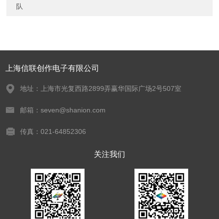
队
上海信联创作电子有限公司
地址：上海市光复西路2899弄赢华国际广场2号507室
邮箱：seven@shanion.com
传真：021-64852306
关注我们