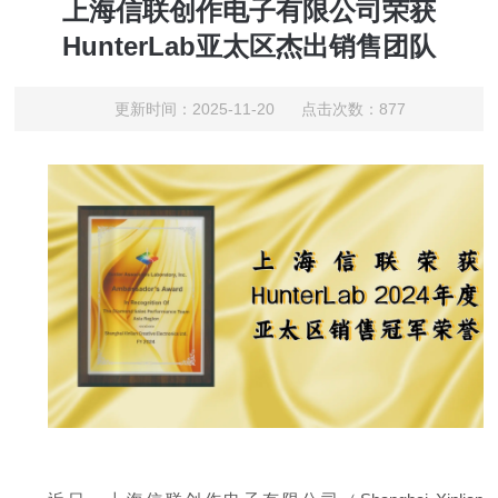
上海信联创作电子有限公司荣获
HunterLab亚太区杰出销售团队
更新时间：2025-11-20 点击次数：877