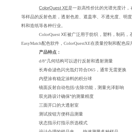
ColorQuest
XE
是一款高性价比的光谱光度计，
等样品的反射色差，透射色差、遮盖率、不透光度、明
料和造纸等各种行业。
XE
ColorQuest
被广泛用于纺织，塑料，制药，
EasyMatch
配色软件，
ColorQuestXE
在质量控制和配色应
产品特点：
d/8°
几何结构可以进行反射和透射测量
长寿命滤色闪光氙灯符合
D65
，通常无需更换
内壁涂有稳定涂料的积分球
镜面反射自动包括
/
去除功能，测量光泽影响
双光路设计确保*的测量精度
三面开口的大透射室
测试按钮方便样品测量
状态指示灯指示所选模式
设计合理的样品夹
——
快速测量多种样品