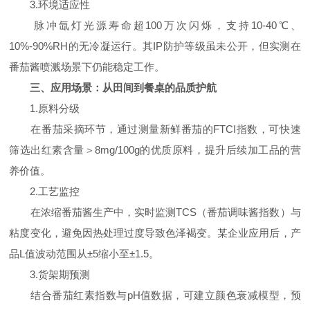
3.环境适应性
脉冲氙灯光源寿命超100万次闪烁，支持10-40℃、
10%-90%RH的无冷凝运行。其IP防护等级虽未公开，但实测在
番茄酱喷溅场景下仍能稳定工作。
三、应用场景：从田间到餐桌的品质护航
1.原料分级
在番茄采摘环节，通过测量新鲜番茄的FTCI指数，可快速
筛选出红素含量＞8mg/100g的优质原料，提升后续加工品的营
养价值。
2.工艺监控
在浓缩番茄酱生产中，实时监测TCS（番茄调味酱指数）与
粘度变化，避免因热处理过度导致色泽褐变。某企业应用后，产
品L值波动范围从±5缩小至±1.5。
3.货架期预测
结合番茄红素指数与pH值数据，可建立颜色衰减模型，预