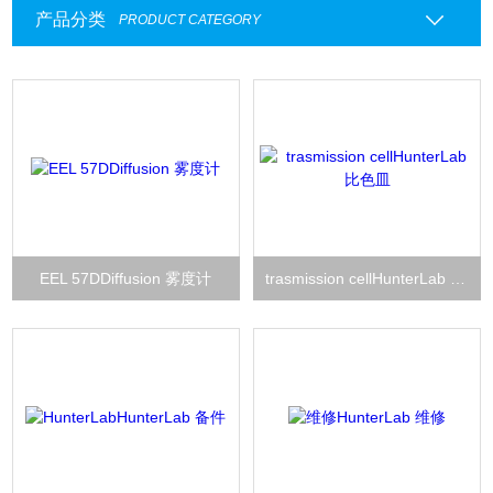
产品分类
PRODUCT CATEGORY
EEL 57DDiffusion 雾度计
trasmission cellHunterLab 比色皿